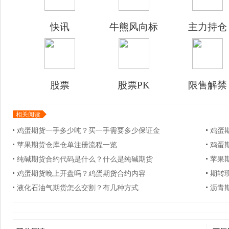
快讯
牛熊风向标
主力持仓
股票
股票PK
限售解禁
相关阅读
鸡蛋期货一手多少吨？买一手需要多少保证金
鸡蛋
苹果期货仓库仓单注册流程一览
鸡蛋
纯碱期货合约代码是什么？什么是纯碱期货
苹果
鸡蛋期货晚上开盘吗？鸡蛋期货合约内容
期转
液化石油气期货怎么交割？有几种方式
沥青