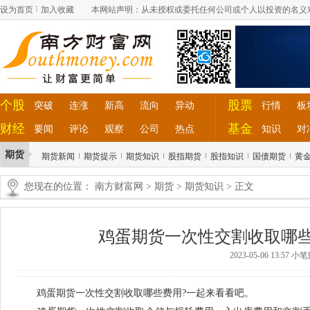
设为首页
加入收藏
本网站声明：从未授权或委托任何公司或个人以投资的名义
个股
股票
突破
连涨
新高
流向
异动
行情
板
财经
基金
要闻
评论
观察
公司
热点
知识
对
期货
期货新闻
期货提示
期货知识
股指期货
股指知识
国债期货
黄
您现在的位置：
南方财富网
>
期货
>
期货知识
> 正文
鸡蛋期货一次性交割收取哪
2023-05-06 13:57 
鸡蛋期货一次性交割收取哪些费用?一起来看看吧。