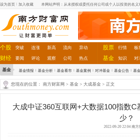
设为首页
加入收藏
本网站声明：从未授权或委托任何公司或个人以投资的名义
个股
股票
突破
连涨
新高
流向
异动
行情
板
财经
基金
要闻
评论
观察
公司
热点
知识
对
基金
基金情报
基金分析
基金看市
基金案例
对冲基金
基金公告
基
您现在的位置：
南方财富网
>
基金
>
大成基金
> 正文
大成中证360互联网+大数据100指
少？
2022-09-20 22:04 