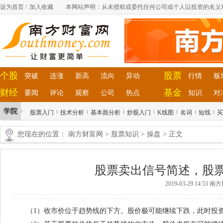
设为首页
加入收藏
本网站声明：从未授权或委托任何公司或个人以投资的名义
个股
股票
突破
连涨
新高
流向
异动
行情
板
财经
基金
要闻
评论
观察
公司
热点
知识
对
学院
股票入门
技术分析
基本面分析
炒股入门
K线图
名词
短线
买
您现在的位置：
南方财富网
>
股票知识
>
操盘
> 正文
股票卖出信号简述，股
2019-03-29 14:53 
（1）收市价位于趋势线的下方。股价极可能继续下跌，此时投资