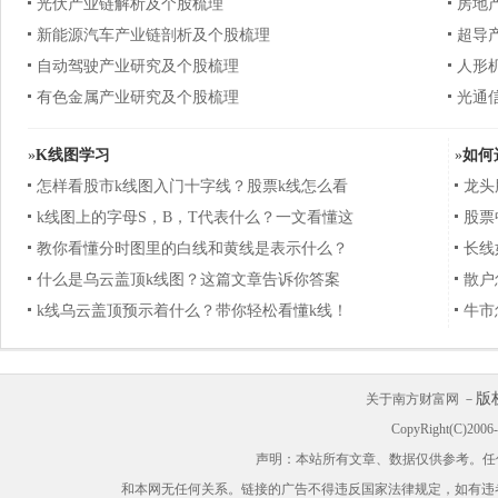
光伏产业链解析及个股梳理
房地
新能源汽车产业链剖析及个股梳理
超导
自动驾驶产业研究及个股梳理
人形
有色金属产业研究及个股梳理
光通
»
K线图学习
»
如何
怎样看股市k线图入门十字线？股票k线怎么看
龙头
k线图上的字母S，B，T代表什么？一文看懂这
股票
教你看懂分时图里的白线和黄线是表示什么？
长线
什么是乌云盖顶k线图？这篇文章告诉你答案
散户
k线乌云盖顶预示着什么？带你轻松看懂k线！
牛市
版
关于南方财富网 －
CopyRight(C)200
声明：本站所有文章、数据仅供参考。任
和本网无任何关系。链接的广告不得违反国家法律规定，如有违