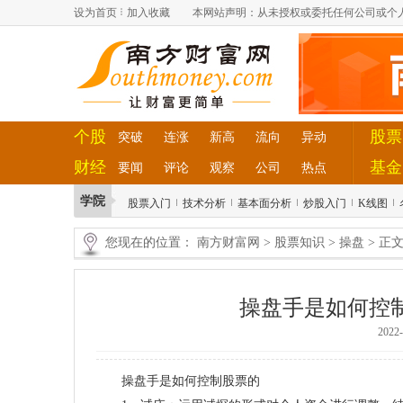
设为首页
加入收藏
本网站声明：从未授权或委托任何公司或个
个股
股票
突破
连涨
新高
流向
异动
财经
基金
要闻
评论
观察
公司
热点
学院
股票入门
技术分析
基本面分析
炒股入门
K线图
您现在的位置：
南方财富网
>
股票知识
>
操盘
> 正
操盘手是如何控
2022
操盘手是如何控制股票的