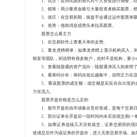
1、试庄：运用试探的形式对个人资金进行调整，结
2、锁筹：用少量资金吸引大量投资者购买股票，然
3、借庄：在交易初期，操盘手会通过运作股票来吸
4、造势：借助消息或势头来拉高股票。
股票怎么看主力
1、在交易软件上查看大单的走势;
2、看龙虎榜榜单：如果龙虎榜上显示机构买入，则说
财富等团队，则说明有很多散户，此时不是机构，要小
3、查看陆股通的资产流向：陆股通净买入则表明了
4、看筹码分布：筹码在低位越集中，说明主力在流
5、看该股票的成交额：成交额是实实在在出现的金
力在流入。
股票开盘价格是怎么定的
1、股市开盘价由市场集合竞价形成，是每个交易日
2、部分证券在开盘后一段时间内未买卖或交易(一般
3、如果证券连续几天没有成交，证券交易所的现场
使成交后作为该证券的开盘价，进入无形交易市场。如