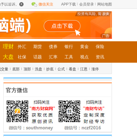
x
动予以追诉。
APP下载
会员登录
网站地图
微信关注
关闭
理财
外汇
期货
债券
银行
黄金
保险
大盘
社保
话题
汇率
工具
视点
资讯
成交量
底部
顶部
洗盘
抄底
公式
看盘
江恩
涨停
官方微信