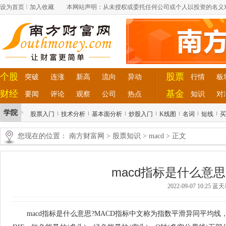
设为首页
加入收藏
本网站声明：从未授权或委托任何公司或个人以投资的名义
个股
股票
突破
连涨
新高
流向
异动
行情
板
财经
基金
要闻
评论
观察
公司
热点
知识
对
学院
股票入门
技术分析
基本面分析
炒股入门
K线图
名词
短线
买
您现在的位置：
南方财富网
>
股票知识
>
macd
> 正文
macd指标是什么意
2022-09-07 10:25 
macd指标是什么意思?MACD指标中文称为指数平滑异同平均线