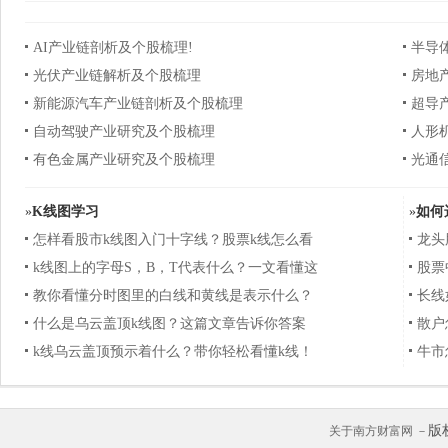
AI产业链剖析及个股梳理!
半导
光伏产业链解析及个股梳理
房地
新能源汽车产业链剖析及个股梳理
超导
自动驾驶产业研究及个股梳理
人形
有色金属产业研究及个股梳理
光通
»
K线图学习
»
如何
怎样看股市k线图入门十字线？股票k线怎么看
龙头
k线图上的字母S，B，T代表什么？一文看懂这
股票
教你看懂分时图里的白线和黄线是表示什么？
长线
什么是乌云盖顶k线图？这篇文章告诉你答案
散户
k线乌云盖顶预示着什么？带你轻松看懂k线！
牛市
版
关于南方财富网 －