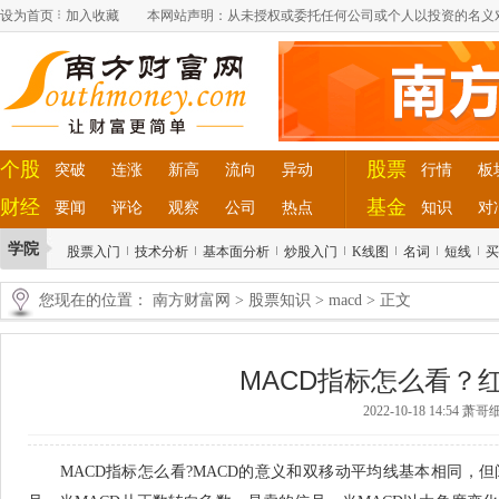
设为首页
加入收藏
本网站声明：从未授权或委托任何公司或个人以投资的名义
个股
股票
突破
连涨
新高
流向
异动
行情
板
财经
基金
要闻
评论
观察
公司
热点
知识
对
学院
股票入门
技术分析
基本面分析
炒股入门
K线图
名词
短线
买
您现在的位置：
南方财富网
>
股票知识
>
macd
> 正文
MACD指标怎么看？
2022-10-18 14:54 
MACD指标怎么看?MACD的意义和双移动平均线基本相同，但