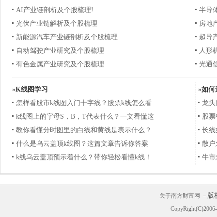
AI产业链剖析及个股梳理!
半导
光伏产业链解析及个股梳理
房地
新能源汽车产业链剖析及个股梳理
超导
自动驾驶产业研究及个股梳理
人形
有色金属产业研究及个股梳理
光通
»
K线图学习
»
如何
怎样看股市k线图入门十字线？股票k线怎么看
龙头
k线图上的字母S，B，T代表什么？一文看懂这
股票
教你看懂分时图里的白线和黄线是表示什么？
长线
什么是乌云盖顶k线图？这篇文章告诉你答案
散户
k线乌云盖顶预示着什么？带你轻松看懂k线！
牛市
版
关于南方财富网 －
CopyRight(C)200