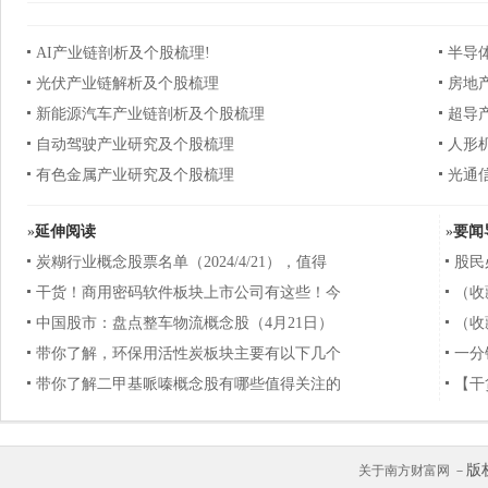
AI产业链剖析及个股梳理!
半导
光伏产业链解析及个股梳理
房地
新能源汽车产业链剖析及个股梳理
超导
自动驾驶产业研究及个股梳理
人形
有色金属产业研究及个股梳理
光通
»
延伸阅读
»
要闻
炭糊行业概念股票名单（2024/4/21），值得
股民
干货！商用密码软件板块上市公司有这些！今
（收
中国股市：盘点整车物流概念股（4月21日）
（收
带你了解，环保用活性炭板块主要有以下几个
一分
带你了解二甲基哌嗪概念股有哪些值得关注的
【干
版
关于南方财富网 －