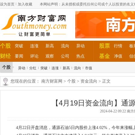
设为首页
加入收藏
本网站声明：从未授权或委托任何公司或个人以投资的名义
个股
股票
突破
连涨
新高
流向
异动
行情
板
财经
基金
要闻
评论
观察
公司
热点
净值
估
个股
异动
分红
突破
连涨
新高
流向
市值
您现在的位置：
南方财富网
>
个股
>
资金流向
> 正文
【4月19日资金流向】通
2024-04-22 09:22 
4月22日开盘消息，通源石油5日内股价上涨4.02%，今年来涨幅上涨4.