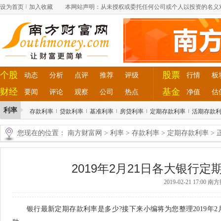
设为首页
加入收藏
本网站声明：从未授权或委托任何公司或个人以投资的名义
个股
股票
动态
分析
点评
推荐
评级
行情
板
财经
基金
要闻
评论
观察
公司
热点
净值
估
利率
存款利率
贷款利率
基准利率
房贷利率
定期存款利率
活期存款
您现在的位置：
南方财富网
>
利率
>
存款利率
>
定期存款利率
> 
2019年2月21日各大银行
2019-02-21 17:00
南方
银行最新定期存款利率是多少?接下来小编将为您整理2019年2