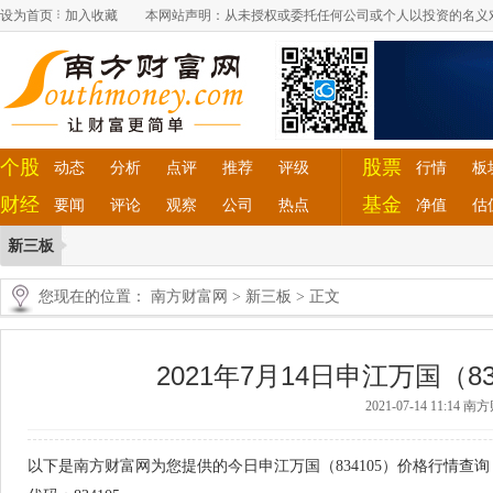
设为首页
加入收藏
本网站声明：从未授权或委托任何公司或个人以投资的名义
个股
股票
动态
分析
点评
推荐
评级
行情
板
财经
基金
要闻
评论
观察
公司
热点
净值
估
新三板
您现在的位置：
南方财富网
>
新三板
> 正文
2021年7月14日申江万国（8
2021-07-14 11:14
南方
以下是南方财富网为您提供的今日申江万国（834105）价格行情查询