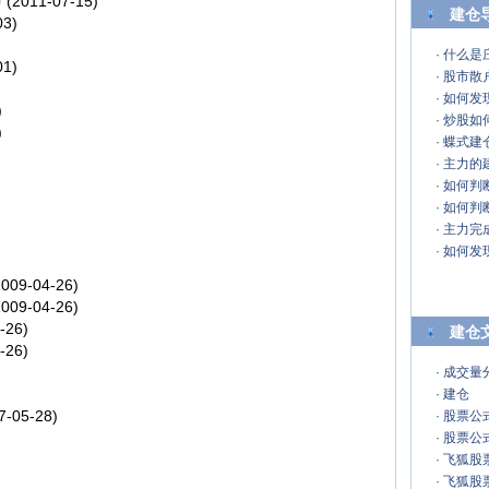
声
(2011-07-15)
建仓
03)
·
什么是
01)
·
股市散
·
如何发
)
·
炒股如
)
·
蝶式建
·
主力的
·
如何判
·
如何判
·
主力完
·
如何发
009-04-26)
009-04-26)
-26)
建仓
-26)
·
成交量
·
建仓
7-05-28)
·
股票公
·
股票公
·
飞狐股
·
飞狐股