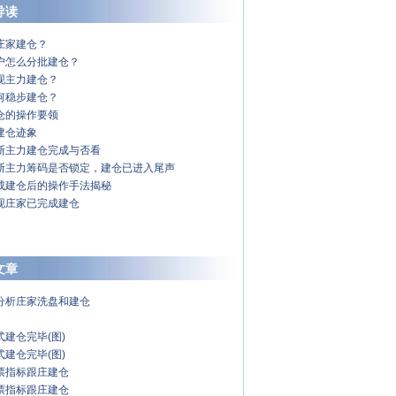
导读
庄家建仓？
户怎么分批建仓？
现主力建仓？
何稳步建仓？
仓的操作要领
建仓迹象
断主力建仓完成与否看
断主力筹码是否锁定，建仓已进入尾声
成建仓后的操作手法揭秘
现庄家已完成建仓
文章
分析庄家洗盘和建仓
式建仓完毕(图)
式建仓完毕(图)
票指标跟庄建仓
票指标跟庄建仓