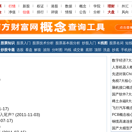
票
行情
新股
权证
港股
数据
概念
学院
理财
外汇
金
净值
估值
排行
评级
情报
公告
分析
大盘
风向
股票知识
股票入门
股票技术分析
股票基本面分析
炒股入门
K线图
股票名词
短
炒股专题
选股
看盘
解套
波段
分时图
均线
成交量
底部
顶部
洗盘
抄底
手机炒
数字经济7
人形机器人
先进封装Chi
)
免税7大核
脑机接口概
国产软件7
稀土永磁8
飞行汽车概
1-17)
入尾声?
(2011-11-03)
PCB概念核
07-17)
铜缆高速连
)
国产大模型