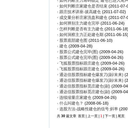
·
如何判断主力筹码锁定 建仓已进入尾
·
如何判断庄家建仓是否结束
(2011-07-
·
跟庄技术讲座-拔高建仓
(2011-07-02)
·
成交量分析庄家洗盘和建仓
(2011-07-
·
如何辨别主力建仓完毕
(2011-06-24)
·
怎样判断是否有主力建仓
(2011-06-18
·
如何洞察主力正处建仓期
(2011-06-15
·
股票底部建仓图
(2011-06-10)
·
建仓
(2009-04-28)
·
股票公式建仓完毕(图)
(2009-04-26)
·
股票公式建仓完毕(图)
(2009-04-26)
·
飞狐股票指标跟庄建仓
(2009-04-26)
·
飞狐股票指标跟庄建仓
(2009-04-26)
·
通达信股票指标建仓爆发刀(副/未来)
(2
·
通达信股票指标建仓爆发刀(副/未来)
(2
·
通达信股票指标觅庄建仓(副)
(2009-04
·
通达信股票指标觅庄建仓(副)
(2009-04
·
连续缩量庄家建仓
(2009-04-26)
·
什么叫建仓？
(2008-06-18)
·
选股方法-战略性建仓的信号:斜率
(200
共
30
篇文章 首页 | 上一页 |
1
| 下一页 | 尾页