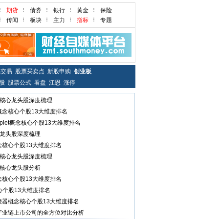
期货
债券
银行
黄金
保险
传闻
板块
主力
指标
专题
线交易
股票买卖点
新股申购
创业板
股
股票公式
看盘
江恩
涨停
大核心龙头股深度梳理
概念核心个股13大维度排名
plet概念核心个股13大维度排名
心龙头股深度梳理
念核心个股13大维度排名
大核心龙头股深度梳理
大核心龙头股分析
念核心个股13大维度排名
心个股13大维度排名
接器概念核心个股13大维度排名
产业链上市公司的全方位对比分析