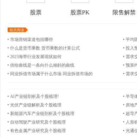
股票
股票PK
限售解禁
相关阅读
市场营销渠道包括哪些
平均
什么是货币乘数 货币乘数的计算公式
投入
2023海带行业发展现状如何
需求
供给曲线是一条向什么倾斜的曲线
预算
同业拆借市场属于什么市场 同业拆借市场的
需求
AI产业链剖析及个股梳理!
半导
光伏产业链解析及个股梳理
房地
新能源汽车产业链剖析及个股梳理
超导
自动驾驶产业研究及个股梳理
人形
有色金属产业研究及个股梳理
光通