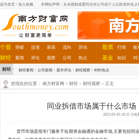
设为首页
加入收藏
本网站声明：从未授权或委托任何公司或个人以投资的名义
个股
股票
突破
连涨
新高
流向
异动
行情
板
财经
基金
要闻
评论
观察
公司
热点
知识
对
财经
财经要闻
公司新闻
股市评论
财经观察
时时热点
您现在的位置：
南方财富网
>
财经
>
财经观察
> 正文
同业拆借市场属于什么市场
2023-01-05 10:22 
货币市场是指专门服务于短期资金融通的金融市场,主要包括同业