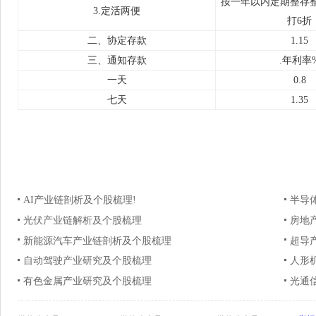
按一年以内定期整存
3.定活两便
打6折
二、协定存款
1.15
三、通知存款
.年利率
一天
0.8
七天
1.35
AI产业链剖析及个股梳理!
半导
光伏产业链解析及个股梳理
房地
新能源汽车产业链剖析及个股梳理
超导
自动驾驶产业研究及个股梳理
人形
有色金属产业研究及个股梳理
光通