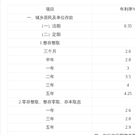
项目
年利率
一、城乡居民及单位存款
（一）活期
0.35
（二）定期
1.整存整取
三个月
2.6
半年
2.8
一年
3
二年
3.5
三年
4
五年
4.25
2.零存整取、整存零取、存本取息
一年
2.6
三年
2.8
五年
2.9