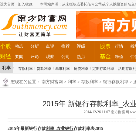
设为首页
加入收藏
本网站声明：从未授权或委托任何公司或个人以投资的名义
个股
股票
动态
分析
点评
推荐
评级
行情
板
财经
基金
要闻
评论
观察
公司
热点
净值
估
利率
存款利率
贷款利率
基准利率
房贷利率
定期存款利率
活期存款
您现在的位置：
南方财富网
>
利率
>
存款利率
>
银行存款利率
> 
2015年 新银行存款利率_农
2014-12-26 11:07 南方财富网 www.
2015年最新银行存款
利率
_
农业银行
存款利率表2015