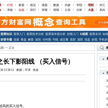
票
行情
新股
权证
港股
数据
内参
学院
理财
外汇
金
净值
估值
排行
评级
情报
公告
分析
大盘
风向
股票知识
股票入门
股票技术分析
股票基本面分析
炒股入门
K线图
股票名词
短
炒股专题
选股
看盘
解套
波段
分时图
均线
成交量
底部
顶部
洗盘
抄底
手机炒
线图
>> 正文
之长下影阳线 （买入信号）
30 13:38:12
来源：不详
佚名
·
·
·
·
·
较高的买入信号。