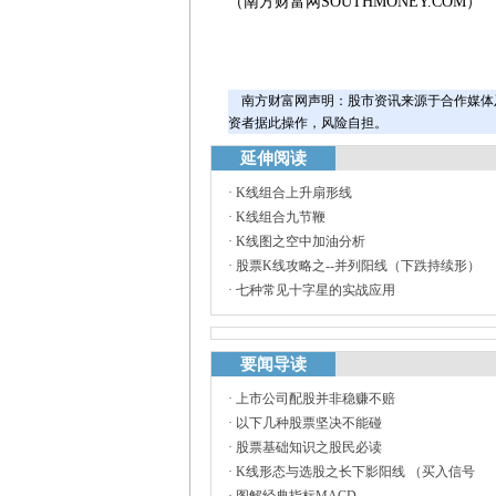
（南方财富网SOUTHMONEY.COM）
南方财富网声明：股市资讯来源于合作媒体
资者据此操作，风险自担。
延伸阅读
·
K线组合上升扇形线
·
K线组合九节鞭
·
K线图之空中加油分析
·
股票K线攻略之--并列阳线（下跌持续形）
·
七种常见十字星的实战应用
要闻导读
·
上市公司配股并非稳赚不赔
·
以下几种股票坚决不能碰
·
股票基础知识之股民必读
·
K线形态与选股之长下影阳线 （买入信号