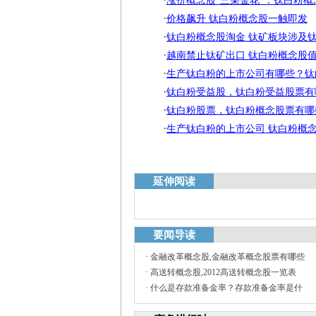
涨价概念股“三朵金花”：钛白粉
·
价格飙升 钛白粉概念股一触即发
·
钛白粉概念股淘金 钛矿板块涉及
·
越南禁止钛矿出口 钛白粉概念股
·
生产钛白粉的上市公司有哪些？钛
·
钛白粉受益股，钛白粉受益股票有
·
钛白粉股票，钛白粉概念股票有哪
·
生产钛白粉的上市公司 钛白粉概
延伸阅读
要闻导读
·
金融改革概念股,金融改革概念股票有哪些
·
高送转概念股,2012高送转概念股一览表
·
什么是存款准备金率？存款准备金率是什