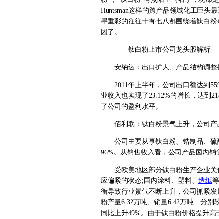
Huntsman这样的跨产品领域化工巨
墨重彩的往往十有七八都围绕着钛白粉
因了。
钛白粉上市公司龙头股解析
安纳达：出口扩大、产品结构调整推
2011年上半年，公司出口额达到55
业收入也实现了23.12%的增长，达到2
了公司的盈利水平。
佰利联：钛白粉景气上升，公司产
公司主要从事钛白粉、锆制品、硫酸
96%。从销售收入看，公司产品国内销售
受欧美地区部分钛白粉生产企业关停
应偏紧的状态;国内涂料、塑料、
造纸
等
衡导致行业景气不断上升，公司抓紧发
粉产量6.32万吨、销量6.42万吨，分别较
同比上升49%。由于钛白粉价格提升高