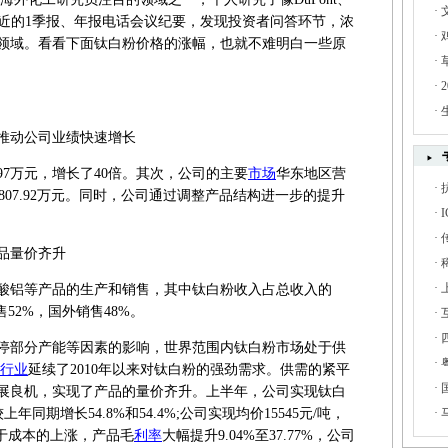
·
头最近的1季报、年报电话会议纪要，发现投资者问答环节，浓
·
领域。看看下面钛白粉价格的涨幅，也就不难明白一些原
·
·
·
动公司业绩快速增长
97万元，增长了40倍。其次，公司的主要
市场
华东地区营
·
1807.92万元。同时，公司通过调整产品结构进一步的提升
·
·
品量价齐升
·
·
铝等产品的生产和销售，其中钛白粉收入占总收入的
52%，国外销售48%。
·
·
部分产能等因素的影响，世界范围内钛白粉市场处于供
·
行业
延续了2010年以来对钛白粉的强劲需求。供需的紧平
·
展良机，实现了产品的量价齐升。上半年，公司实现钛白
上年同期增长54.8%和54.4%;公司实现均价15545元/吨，
·
于成本的上涨，产品毛
利率
大幅提升9.04%至37.77%，公司