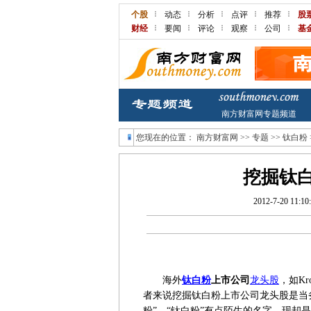
个股
动态
分析
点评
推荐
股
财经
要闻
评论
观察
公司
基
南方财富网专题频道
您现在的位置：
南方财富网
>>
专题
>>
钛白粉
挖掘钛
2012-7-20 11:10
海外
钛白粉
上市公司
龙头股
，如K
者来说挖掘钛白粉上市公司龙头股是当
粉”，“钛白粉”有点陌生的名字，现却是