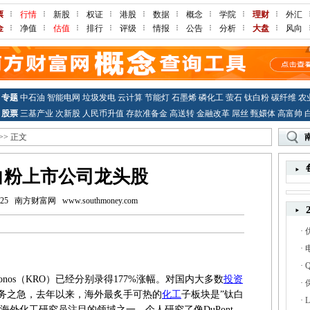
票
行情
新股
权证
港股
数据
概念
学院
理财
外汇
金
净值
估值
排行
评级
情报
公告
分析
大盘
风向
专题
中石油
智能电网
垃圾发电
云计算
节能灯
石墨烯
磷化工
萤石
钛白粉
碳纤维
农
股票
三基产业
次新股
人民币升值
存款准备金
高送转
金融改革
屌丝
甄嬛体
高富帅
>> 正文
白粉上市公司龙头股
:25
南方财富网
www.southmoney.com
·
·
·
ronos（KRO）已经分别录得177%涨幅。对国内大多数
投资
·
务之急，去年以来，海外最炙手可热的
化工
子板块是”钛白
·
海外化工研究员注目的领域之一，个人研究了像DuPont、