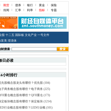
期货
债券
银行
黄金
保险
传闻
汇率
利率
指标
专题
业股
十二五
国际板
文化产业
一号文件
白富美
澄清体
南财搜索
每日必读
24小时排行
优先股概念股龙头有哪些？优先股
(104)
电子商务概念股有哪些？电子商务
(225)
QFII重仓概念股有哪些？QFII重仓
(173)
保定板块概念股有哪些？保定板块
(1214)
LED行业概念股有哪些？LED行业概
(101)