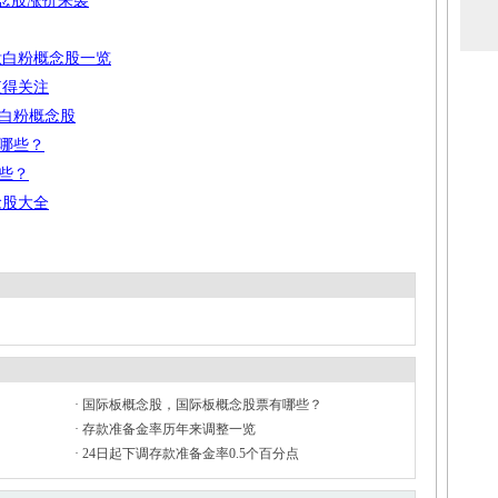
概念股涨价来袭
钛白粉概念股一览
值得关注
白粉概念股
哪些？
些？
念股大全
·
国际板概念股，国际板概念股票有哪些？
·
存款准备金率历年来调整一览
·
24日起下调存款准备金率0.5个百分点