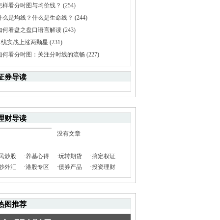
怎样看分时图与均价线？
(254)
什么是均线？什么是生命线？
(244)
如何看盘之盘口语言解读
(243)
K线实战上涨两颗星
(231)
如何看分时图：关注分时线的流畅
(227)
证券导读
理财导读
没有文章
民炒股
·
养基心得
·
玩转期货
·
搞定权证
炒外汇
·
港股专区
·
债券产品
·
投资理财
热图推荐