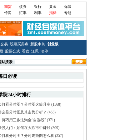
期货
债券
银行
黄金
保险
传闻
汇率
利率
指标
专题
线交易
股票买卖点
新股申购
创业板
股
股票公式
看盘
江恩
涨停
南财搜索
每日必读
学院24小时排行
如何看分时图？分时图火箭升空
(1568)
什么是分时图及其走势分析？
(463)
如何巧用三步法淘金“自选股”
(371)
炒股入门：如何在大跌市中赚钱
(309)
如何看分时图？分时走势图怎么看
(257)