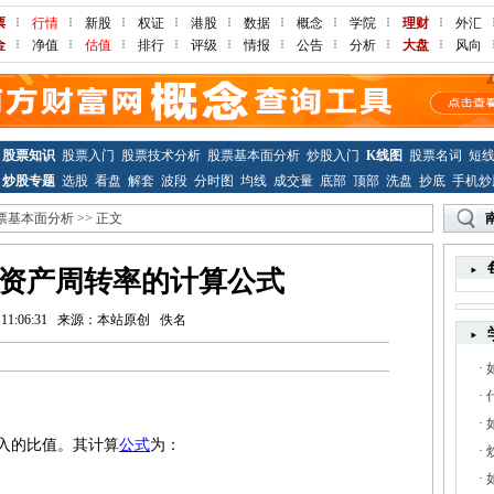
票
行情
新股
权证
港股
数据
概念
学院
理财
外汇
金
净值
估值
排行
评级
情报
公告
分析
大盘
风向
股票知识
股票入门
股票技术分析
股票基本面分析
炒股入门
K线图
股票名词
短
炒股专题
选股
看盘
解套
波段
分时图
均线
成交量
底部
顶部
洗盘
抄底
手机炒
票基本面分析
>> 正文
总资产周转率的计算公式
 11:06:31
来源：本站原创
佚名
·
·
·
入的比值。其计算
公式
为：
·
·