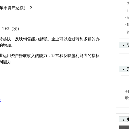
·
年末资产总额）÷2
·
·
·
]=1.63（次）
·
转越快，反映销售能力越强。企业可以通过薄利多销的办
的增加。
业运用资产赚取收入的能力，经常和反映盈利能力的指标
利能力
·
全
·
爆
式