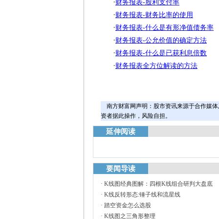
·
财务报表-股利支付率
·
财务报表-财务比率的使用
·
财务报表-什么是有形净值债务率
·
财务报表-公允价值的确定方法
·
财务报表-什么是已获利息倍数
·
财务报表全方位解读的方法
南方财富网声明：股市资讯来源于合作媒体
资者据此操作，风险自担。
延伸阅读
要闻导读
·
K线图经典图解：四根K线组合研判大盘底
·
K线反转形态:锤子线和流星线
·
踏空资金怎么选股
·
K线图之三角形整理