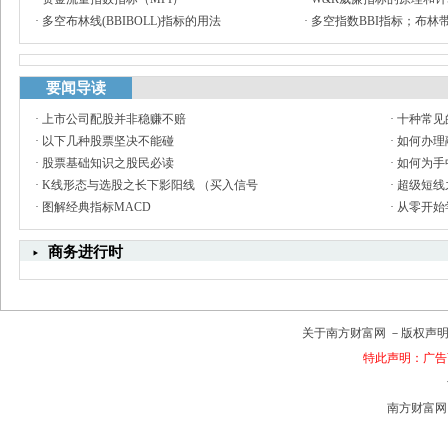
·
多空布林线(BBIBOLL)指标的用法
·
多空指数BBI指标；布林带
要闻导读
·
上市公司配股并非稳赚不赔
·
十种常见
·
以下几种股票坚决不能碰
·
如何办理
·
股票基础知识之股民必读
·
如何为手
·
K线形态与选股之长下影阳线 （买入信号
·
超级短线
·
图解经典指标MACD
·
从零开始
商务进行时
关于南方财富网
－
版权声
特此声明：广告
南方财富网