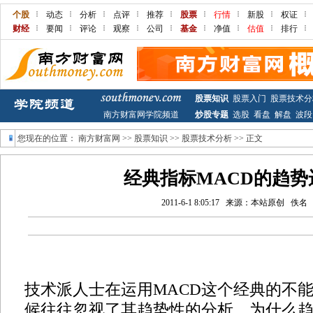
个股
动态
分析
点评
推荐
股票
行情
新股
权证
财经
要闻
评论
观察
公司
基金
净值
估值
排行
股票知识
股票入门
股票技术分
南方财富网学院频道
炒股专题
选股
看盘
解盘
波段
您现在的位置：
南方财富网
>>
股票知识
>>
股票技术分析
>> 正文
经典指标MACD的趋势
2011-6-1 8:05:17
来源：本站原创
佚名
技术派人士在运用MACD这个经典的不
候往往忽视了其趋势性的分析，为什么