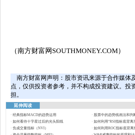
（南方财富网SOUTHMONEY.COM）
南方财富网声明：股市资讯来源于合作媒体
点，仅供投资者参考，并不构成投资建议。投
担。
延伸阅读
·
经典指标MACD的趋势运用
·
股票中的趋势线画法和判
·
如何看待十字星过后的光头阳线
·
如何利用“RSI指标底背离
·
负成交量指标（NVI）
·
如何利用ROC指标底背离
·
资金流量指数指标（MFI）
·
W&R威廉指标的原理和