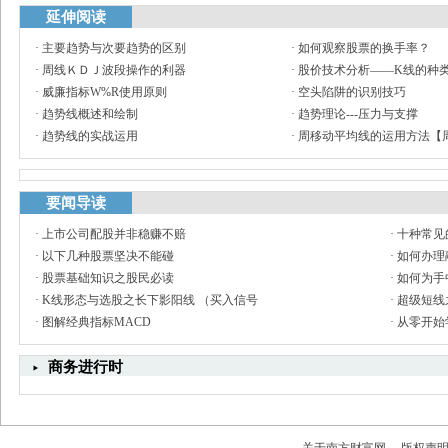
延伸阅读
·
主要趋势与次要趋势的区别
·
如何观察股票的换手率？
·
周线ＫＤＪ波段操作的利器
·
股价技术分析——K线的种
·
威廉指标W%R使用原则
·
空头陷阱的识别技巧
·
趋势线概述和绘制
·
趋势理论---压力与支撑
·
趋势线的实战运用
·
周移动平均线的运用方法【
要闻导读
·
上市公司配股并非稳赚不赔
·
十种常见
·
以下几种股票坚决不能碰
·
如何办理
·
股票基础知识之股民必读
·
如何为手
·
K线形态与选股之长下影阳线 （买入信号
·
超级短线
·
图解经典指标MACD
·
从零开始
商务进行时