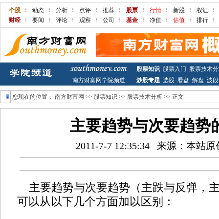
个股
动态
分析
点评
推荐
股票
行情
新股
权证
财经
要闻
评论
观察
公司
基金
净值
估值
排行
股票知识
股票入门
股票技术分
南方财富网学院频道
炒股专题
选股
看盘
解盘
波段
您现在的位置：
南方财富网
>>
股票知识
>>
股票技术分析
>> 正文
主要趋势与次要趋势
2011-7-7 12:35:34
来源：本站原
主要趋势与次要趋势（主跌与反弹，
可以从以下几个方面加以区别：